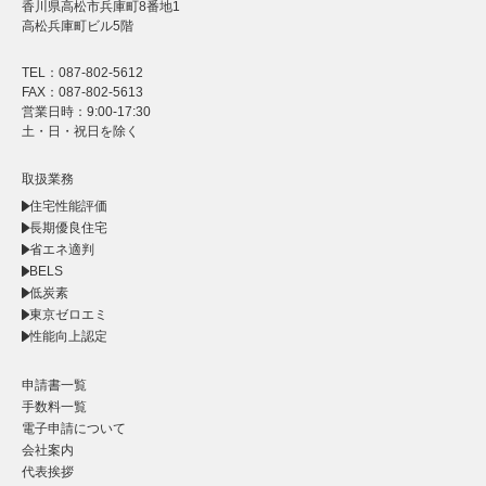
香川県高松市兵庫町8番地1
高松兵庫町ビル5階
TEL：087-802-5612
FAX：087-802-5613
営業日時：9:00-17:30
土・日・祝日を除く
取扱業務
住宅性能評価
長期優良住宅
省エネ適判
BELS
低炭素
東京ゼロエミ
性能向上認定
申請書一覧
手数料一覧
電子申請について
会社案内
代表挨拶