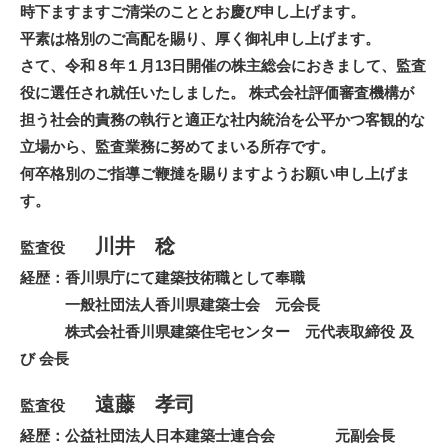
時下ますますご清栄のこととお慶び申し上げます。
平素は格別のご高配を賜り、厚く御礼申し上げます。
さて、令和８年１月13日開催の株主総会におきまして、監査
役に選任され就任いたしました。 株式会社評価審査機構が
担う社会的責務の執行と適正な社内統治を公平かつ客観的な
立場から、監査業務に努めてまいる所存です。
何卒格別のご指導ご鞭撻を賜りますようお願い申し上げま
す。
川井 稔
監査役
経歴：香川県庁にて建築技術職として奉職
一般社団法人香川県建築士会 元会長
株式会社香川県建築住宅センター 元代表取締役 及
び 会長
遠藤 孝司
監査役
経歴：公益社団法人日本建築士連合会 元副会長